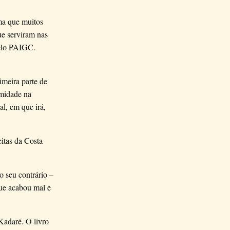
ma que muitos
ue serviram nas
pelo PAIGC.
imeira parte de
imidade na
al, em que irá,
itas da Costa
 seu contrário –
 que acabou mal e
Kadaré. O livro