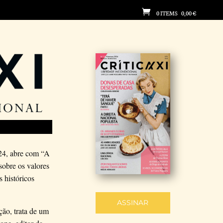

0 ITEMS
-
0,00
€
024, abre com “A
sobre os valores
s históricos
ASSINAR
ção, trata de um