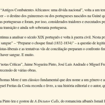
m “Antigos Combatentes Africanos: uma dívida nacional”, volta a um te
er – o destino dos guineenses ou dos portugueses nascidos na Guiné q
 portuguesas e foram, por isso, considerados traidores e executados 
a transição e ainda sob soberania portuguesa.
inua a analisar o século XIX português e volta à guerra civil. Nesta pr
 sangue” – “Preparar o choque final (1832-1834)” – a questão de legit
stas-liberais e as tentativas vãs de conciliação preparam o confronto fin
 haver sangue. E muito.
“notas Críticas”, Jaime Nogueira Pinto, José Luís Andrade e Miguel Fre
ecensão de várias obras.
homas More é um clássico fundamental que deu nome a um género e ao
uel Freitas da Costa recorda o livro, a sua história editorial e o autor,
a Pinto leu e gostou de
A Dictator Calls
, do romancista albanês Ismail 