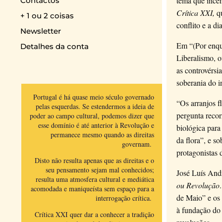
tema que incen
Contactos
Crítica XXI,
q
+ 1 ou 2 coisas
conflito e a di
Newsletter
Em “(Por enqua
Detalhes da conta
Liberalismo, o
as controvérsi
soberania do i
Portugal é há quase meio século governado
“Os arranjos fl
pelas esquerdas. Se estendermos a ideia de
pergunta recor
poder ao campo cultural, podemos dizer que
esse domínio é até anterior à Revolução e
biológica para
permanece mesmo quando as direitas
da flora”, e s
governam.
protagonistas
Disto não resulta apenas que as direitas e o
seu pensamento sejam mal conhecidos;
José Luís Andr
resulta uma atmosfera cultural e mediática
ou Revolução
acomodada e maniqueísta sem espaço para a
de Maio” e os 
interrogação crítica.
à fundação do 
Crítica XXI quer dar a conhecer a tradição