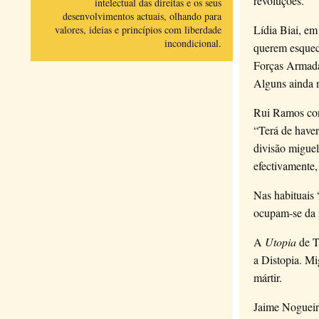
revoluções.
intelectual das direitas e os seus
desenvolvimentos actuais, olhando para
Lídia Biai, e
valores, ideias e princípios com liberdade
incondicional.
querem esquec
Forças Armadas
Alguns ainda n
Rui Ramos cont
“Terá de haver
divisão migueli
efectivamente,
Nas habituais 
ocupam-se da r
A
Utopia
de T
a Distopia. Mig
mártir.
Jaime Nogueir