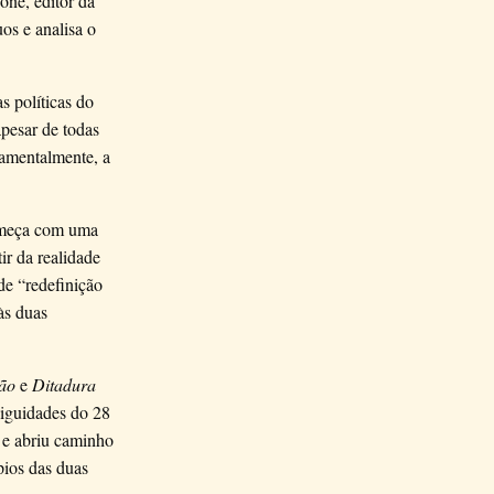
one, editor da
uos e analisa o
s políticas do
apesar de todas
damentalmente, a
começa com uma
ir da realidade
de “redefinição
às duas
ção
e
Ditadura
biguidades do 28
 e abriu caminho
pios das duas