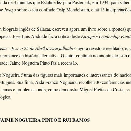
ada de 3 minutos que Estaline fez para Pasternak, em 1934, para saber
r Jivago
sobre o seu confrade Osip Mendelstam, e há 13 interpretações
 biógrafo inglês de Salazar, escreveu agora um livro sobre a (pouca) q
opeias. José Luís Andrade faz a crítica deste
Europe’s Leadership Fami
ita – E se o 25 de Abril tivesse falhado?
, agora revisto e reeditado, é
 romance de história alternativa. O autor continua no anonimato, sob
ade. Jaime Nogueira Pinto faz a recensão.
 Nogueira é uma das figuras mais importantes e interessantes do nacio
rtuguês. Sua filha, Aida Franco Nogueira, recolheu 30 conferências iné
s temas e problemas onde, como demonstra Miguel Freitas da Costa, se 
lógica.
JAIME NOGUEIRA PINTO E RUI RAMOS