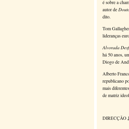
é sobre a cham
autor de
Douto
dito.
Tom Gallagher,
lideranças eur
Alvorada Desfe
há 50 anos, um
Diogo de Andr
Alberto Franco
republicano po
mais diferente
de matriz ideo
DIRECÇÃO