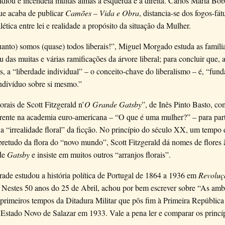
diou e incendeia muitas almas à esquerda e à direita. Carlos Maria Bob
ue acaba de publicar
Camões – Vida e Obra
, distancia-se dos fogos-fát
alética entre lei e realidade a propósito da situação da Mulher.
nto) somos (quase) todos liberais!”, Miguel Morgado estuda as família
u das muitas e várias ramificações da árvore liberal; para concluir que, 
as, a “liberdade individual” – o conceito-chave do liberalismo – é, “fun
ndivíduo sobre si mesmo.”
orais de Scott Fitzgerald n’
O Grande Gatsby
”, de Inês Pinto Basto, 
rente na academia euro-americana – “O que é uma mulher?” – para part
 a “irrealidade floral” da ficção. No princípio do século XX, um tempo 
obretudo da flora do “novo mundo”, Scott Fitzgerald dá nomes de flores 
 de
Gatsby
e insiste em muitos outros “arranjos florais”.
ade estudou a história política de Portugal de 1864 a 1936 em
Revolu
. Nestes 50 anos do 25 de Abril, achou por bem escrever sobre “As am
primeiros tempos da Ditadura Militar que pôs fim à Primeira República
Estado Novo de Salazar em 1933. Vale a pena ler e comparar os princí