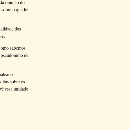
 da opinião do
 sobre o que foi
ualidade das
ne
.
, como sabemos
 o pseudónimo de
nalismo
ditas sobre os
vê essa unidade